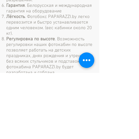
разрешении.
Гарантия
. Белорусская и международная
гарантия на оборудование
Лёгкость
. Фотобокс PAPARAZZI.by легко
перевозится и быстро устанавливается
одним человеком. (вес кабинки около 20
кг).
Регулировка по высоте
. Возможность
регулировки наших фотокабин по высоте
позволяет работать на детских
праздниках, днях рождения и утренниках
без всяких стульчиков и подставок. Ваша
фотокабина PAPARAZZI.by будет
разработана и собрана
профессионалами в области фотографии,
что позволит получать фото студийного
качества в любой точке мира на любом
мероприятии.
Таким образом, покупая франшизу
PAPARAZZI
вы получаете готовый
бизнес
под ключ!
Никаких отчислений нам. Всю
прибыль с аренды Ваших фотокабин
получаете Вы, а мы Вам в этом помогаем!