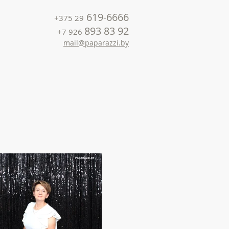
619-6666
+375 29
893 83 92
+7 926
mail@paparazzi.by